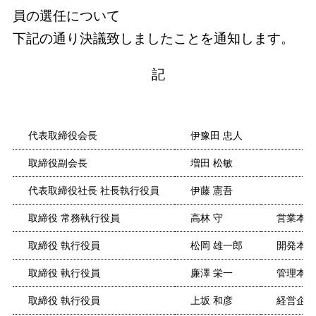
員の選任について
下記の通り決議致しましたことを通知します。
記
代表取締役会長
伊豫田 忠人
取締役副会長
増田 松敏
代表取締役社長 社長執行役員
伊藤 憲吾
取締役 常務執行役員
高林 守
営業本部
取締役 執行役員
松岡 雄一郎
開発本部
取締役 執行役員
廉澤 栄一
管理本部
取締役 執行役員
上坂 和彦
経営企画