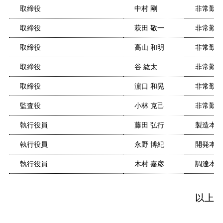
取締役
中村 剛
非常勤
取締役
萩田 敬一
非常勤
取締役
高山 和明
非常勤
取締役
谷 紘太
非常勤
取締役
濵口 和晃
非常勤
監査役
小林 克己
非常勤
執行役員
藤田 弘行
製造本部
執行役員
永野 博紀
開発本部
執行役員
木村 嘉彦
調達本部
以上