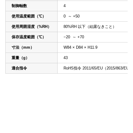
制御軸数
4
使用温度範囲（℃）
0 ～ +50
使用周囲湿度（%RH）
80%RH 以下（結露なきこと）
保存温度範囲（℃）
−20 ～ +70
寸法（mm）
W84 × D84 × H11.9
重量（g）
43
適合指令
RoHS指令 2011/65/EU（2015/863/EU