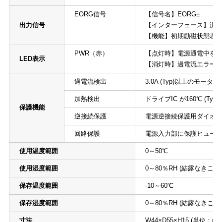
EORG信号
【信号名】EORG±
出力信号
【インターフェース】汎
【機能】初期励磁状態表
PWR（赤）
【点灯時】電源通電中を
LED表示
【消灯時】過電流エラー／
過電流検出
3.0A (Typ)以上のモー
加熱検出
ドライブIC が160℃ (T
保護機能
逆接続保護
電源逆接続保護用ダイオ
回路保護
電源入力部に保護ヒューズ内
使用温度範囲
0～50℃
使用湿度範囲
0～80％RH (結露なきこと)
保存温度範囲
-10～60℃
保存湿度範囲
0～80％RH (結露なきこと)
寸法
W44×D55×H15 (単位：mm