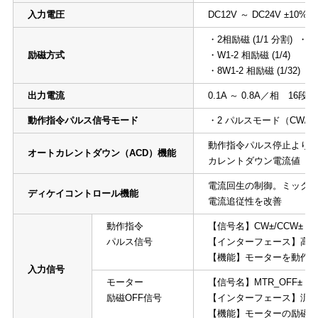
入力電圧
DC12V ～ DC24V ±10
・2相励磁 (1/1 分割) ・1-
励磁方式
・W1-2 相励磁 (1/4) ・2W
・8W1-2 相励磁 (1/3
出力電流
0.1A ～ 0.8A／相 1
動作指令パルス信号モード
・2 パルスモード（CW/
動作指令パルス停止より約0
オートカレントダウン（ACD）機能
カレントダウン電流値 ・25
電流回生の制御。ミックス
ディケイコントロール機能
電流追従性を改善
動作指令
【信号名】CW±/CCW±（CL
パルス信号
【インターフェース】高速フ
【機能】モーターを動作
入力信号
モーター
【信号名】MTR_OFF±
励磁OFF信号
【インターフェース】汎
【機能】モーターの励磁をO