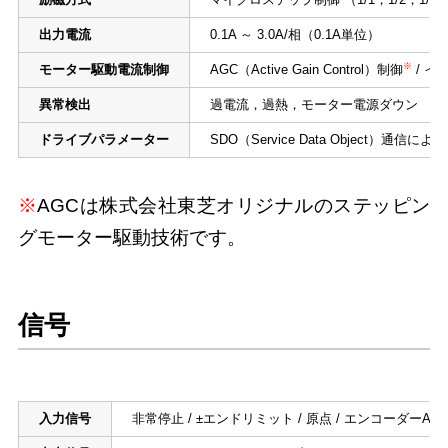
出力電流
0.1A ～ 3.0A/相（0.1A単位）
※
モーター駆動電流制御
AGC（Active Gain Control）制御
/ イ
異常検出
過電流，過熱，モーター電源ダウン
ドライブパラメーター
SDO（Service Data Object）通信によ
※
AGCは株式会社東芝オリジナルのステッピン
グモーター駆動技術です。
信号
入力信号
非常停止 / ±エンドリミット / 原点 / エンコーダーA