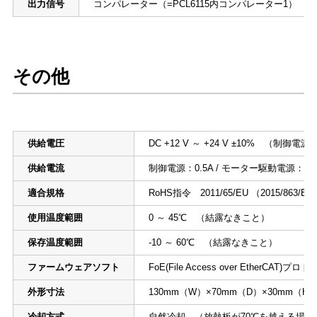
出力信号
コンパレーター（=PCL6115内コンパレーター1）
その他
供給電圧
DC +12 V ～ +24 V ±10% （制御
供給電流
制御電源：0.5A / モーター駆動電源：6A
適合規格
RoHS指令 2011/65/EU （2015/863
使用温度範囲
0 ～ 45℃ （結露なきこと）
保存温度範囲
-10 ～ 60℃ （結露なきこと）
ファームウェアソフト
FoE(File Access over EtherC
外形寸法
130mm（W）×70mm（D）×30mm（H
冷却方式
自然冷却 （放熱板が70℃を越える場合