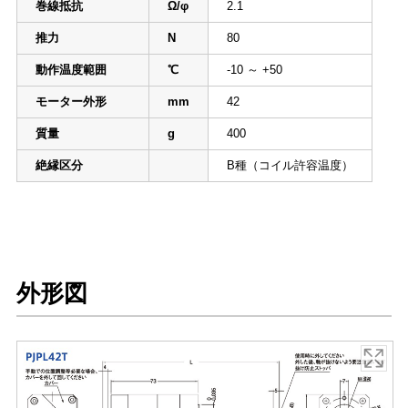
巻線抵抗
Ω/φ
2.1
推力
N
80
動作温度範囲
℃
-10 ～ +50
モーター外形
mm
42
質量
g
400
絶縁区分
B種（コイル許容温度）
外形図