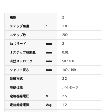
相数
2
ステップ角度
°
1.8
ステップ数
200
ねじリード
mm
2
１ステップ移動量
mm
0.01
有効ストローク
mm
50 / 100
シャフト長さ
mm
149 / 199
励磁方式
2-2
巻線仕様
バイポーラ
定格巻線電圧
V
2.5
定格巻線電流
A/φ
1.2