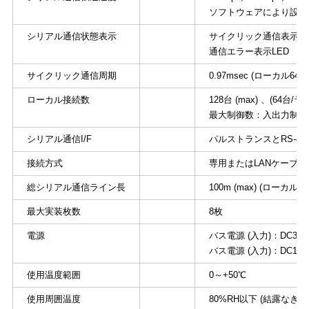
ソフトウェアにより設定
シリアル通信状態表示
サイクリック通信表示LE
通信エラー表示LED
サイクリック通信周期
0.97msec (ローカル64
ローカル接続数
128台 (max) 、(64台/ラ
最大制御数：入出力制御の
シリアル通信I/F
パルストランスとRS-4
接続方式
専用またはLANケーブ
総シリアル通信ライン長
100m (max) (ローカル
最大実装枚数
8枚
電源
バス電源 (入力)：DC3.3V/0
バス電源 (入力)：DC12V/0.
使用温度範囲
0～+50℃
使用周囲温度
80%RH以下 (結露なき