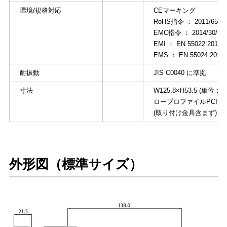
環境/規格対応
CEマーキング
RoHS指令 ： 2011/65/EU
EMC指令 ： 2014/30/EU
EMI ： EN 55022:2010+AC
EMS ： EN 55024:2010+
耐振動
JIS C0040 に準拠
寸法
W125.8×H53.5 (単位：m
ロープロファイルPCI規格
(取り付け金具含まず)
外形図（標準サイズ）