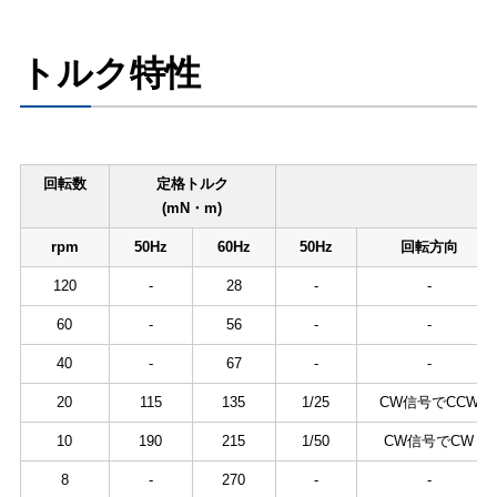
トルク特性
回転数
定格トルク
減
(mN・m)
rpm
50Hz
60Hz
50Hz
回転方向
120
-
28
-
-
60
-
56
-
-
40
-
67
-
-
20
115
135
1/25
CW信号でCCW
10
190
215
1/50
CW信号でCW
8
-
270
-
-