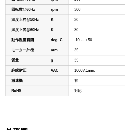
回転数@60Hz
rpm
300
温度上昇@50Hz
K
30
温度上昇@60Hz
K
30
動作温度範囲
deg. C
-10 ～ +50
モーター外径
mm
35
質量
g
35
絶縁耐圧
VAC
1000V,1min.
減速機
有
RoHS
対応