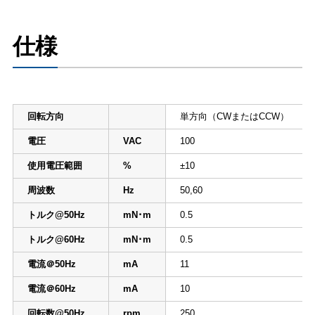
仕様
回転方向
単方向（CWまたはCCW）
電圧
VAC
100
使用電圧範囲
%
±10
周波数
Hz
50,60
トルク@50Hz
mN･m
0.5
トルク@60Hz
mN･m
0.5
電流＠50Hz
mA
11
電流＠60Hz
mA
10
回転数@50Hz
rpm
250