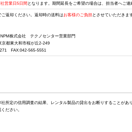
弊社営業日5日間
となります。期間延長をご希望の場合は、担当者へご連
でご返却ください。返却時の送料は
お客様のご負担
とさせていただきま
NPM株式会社 テクノセンター営業部門
 東京都東大和市桜が丘2-249
2271 FAX:042-565-5551
弊社所定の信用調査の結果、レンタル製品の貸出をお断りすることがあ
認ください。