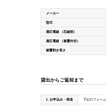
メーカー
型式
適応電線 （芯線部）
適応電線 （被覆外径）
被覆剥き長さ
貸出からご返却まで
1. お申込み・発送
下記のフォー