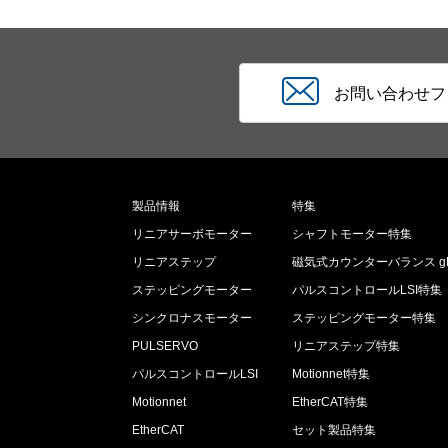
お問い合わせフ
製品情報
特集
リニアサーボモーター
シャフトモーター特集
リニアステップ
磁気式カウンターバランス gL
ステッピングモーター
パルスコントロールLSI特集
シンクロナスモーター
ステッピングモーター特集
PULSERVO
リニアステップ特集
パルスコントロールLSI
Motionnet特集
Motionnet
EtherCAT特集
EtherCAT
セット製品特集