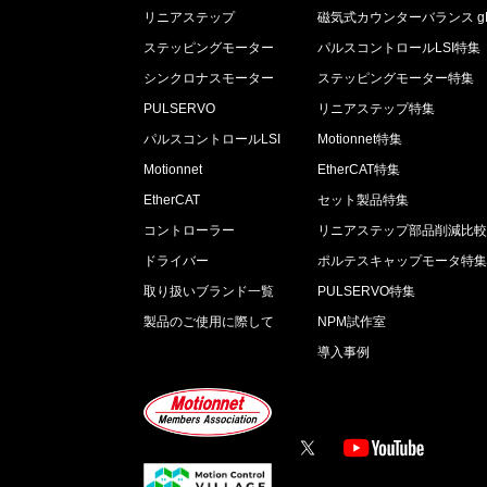
リニアステップ
磁気式カウンターバランス gL
ステッピングモーター
パルスコントロールLSI特集
シンクロナスモーター
ステッピングモーター特集
PULSERVO
リニアステップ特集
パルスコントロールLSI
Motionnet特集
Motionnet
EtherCAT特集
EtherCAT
セット製品特集
コントローラー
リニアステップ部品削減比
ドライバー
ポルテスキャップモータ特
取り扱いブランド一覧
PULSERVO特集
製品のご使用に際して
NPM試作室
導入事例