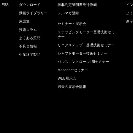
ESS
ダウンロード
該非判定証明書発行依頼
イ
動画ライブラリー
メルマガ登録
よ
用語集
新
セミナー・展示会
技術コラム
ステッピングモーター基礎技術セミ
ナー
よくある質問
リニアステップ 基礎技術セミナー
不具合情報
シャフトモーター技術セミナー
生産終了製品
パルスコントロールLSIセミナー
較
Motionnetセミナー
集
WEB展示会
過去の展示会情報