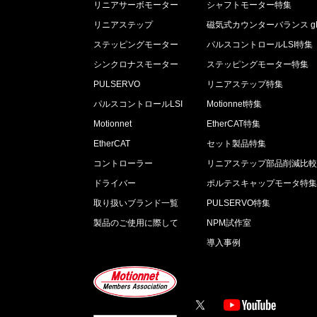
リニアサーボモーター
シャフトモーター特集
リニアステップ
磁気式カウンターバランス gL
ステッピングモーター
パルスコントロールLSI特集
シンクロナスモーター
ステッピングモーター特集
PULSERVO
リニアステップ特集
パルスコントロールLSI
Motionnet特集
Motionnet
EtherCAT特集
EtherCAT
セット製品特集
コントローラー
リニアステップ部品削減比
ドライバー
ポルテスキャップモータ特
取り扱いブランド一覧
PULSERVO特集
製品のご使用に際して
NPM試作室
導入事例