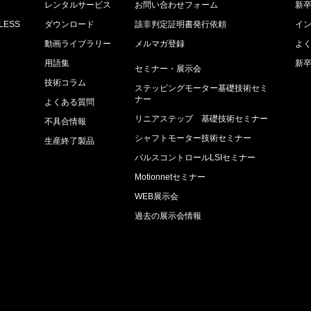
レンタルサービス
お問い合わせフォーム
新
ESS
ダウンロード
該非判定証明書発行依頼
イ
動画ライブラリー
メルマガ登録
よ
用語集
新
セミナー・展示会
技術コラム
ステッピングモーター基礎技術セミ
ナー
よくある質問
リニアステップ 基礎技術セミナー
不具合情報
シャフトモーター技術セミナー
生産終了製品
パルスコントロールLSIセミナー
較
Motionnetセミナー
集
WEB展示会
過去の展示会情報