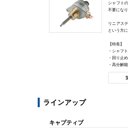
シャフト
不要にな
リニアス
という方
【特長】
・シャフ
・回り止
・高分解
ラインアップ
キャプティブ