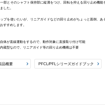
の一部とそのシャフト保持部に縦溝をつけ、回転を抑える回り止め機能
りました。
テップを使いたいが、リニアガイドなどの回り止めがちょっと面倒、あ
におすすめします。
ト自体が直線運動をするので、動作対象に直接取り付け可能
め内蔵型なので、リニアガイド等の回り止め機構は不要
能
製品概要
PFCL/PFLシリーズガイドブック