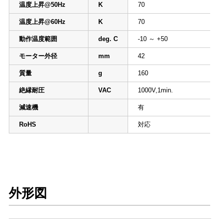
温度上昇@50Hz
K
70
温度上昇@60Hz
K
70
動作温度範囲
deg. C
-10 ～ +50
モーター外径
mm
42
質量
g
160
絶縁耐圧
VAC
1000V,1min.
減速機
有
RoHS
対応
外形図