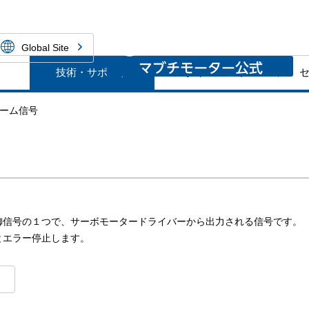
ーNPM株式会社
Global Site
技術・サポート
ダウンロード
ーム信号
御信号の１つで、サーボモータードライバーから出力される信号です。
とエラー停止します。