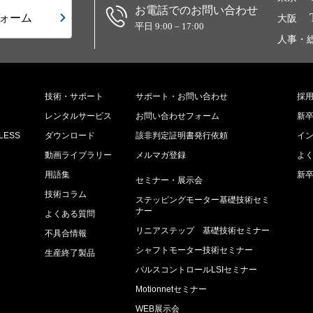
お電話でのお問い合わせ
ォーム
大阪
平日 9:00 – 17:00
人事・
技術・サポート
サポート・お問い合わせ
採
レンタルサービス
お問い合わせフォーム
新
ESS
ダウンロード
該非判定証明書発行依頼
イ
動画ライブラリー
メルマガ登録
よ
用語集
新
セミナー・展示会
技術コラム
ステッピングモーター基礎技術セミ
ナー
よくある質問
リニアステップ 基礎技術セミナー
不具合情報
シャフトモーター技術セミナー
生産終了製品
パルスコントロールLSIセミナー
較
Motionnetセミナー
集
WEB展示会