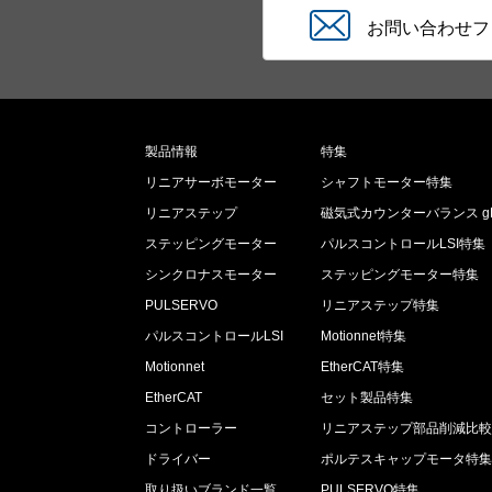
お問い合わせフ
製品情報
特集
リニアサーボモーター
シャフトモーター特集
リニアステップ
磁気式カウンターバランス gL
ステッピングモーター
パルスコントロールLSI特集
シンクロナスモーター
ステッピングモーター特集
PULSERVO
リニアステップ特集
パルスコントロールLSI
Motionnet特集
Motionnet
EtherCAT特集
EtherCAT
セット製品特集
コントローラー
リニアステップ部品削減比
ドライバー
ポルテスキャップモータ特
取り扱いブランド一覧
PULSERVO特集