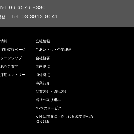
Tel
06-6576-8330
Tel
03-3813-8641
総務
用情報
会社情報
卒採用特設ページ
ごあいさつ・企業理念
ンターンシップ
会社概要
くあるご質問
国内拠点
卒採用エントリー
海外拠点
事業紹介
品質方針・環境方針
当社の取り組み
NPMのサービス
女性活躍推進・次世代育成支援への
取り組み