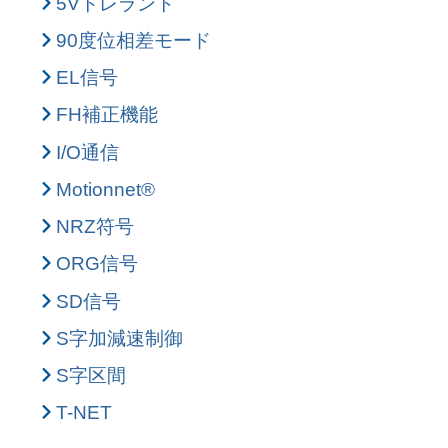
5Vトレラント
90度位相差モード
EL信号
FH補正機能
I/O通信
Motionnet®
NRZ符号
ORG信号
SD信号
S字加減速制御
S字区間
T-NET