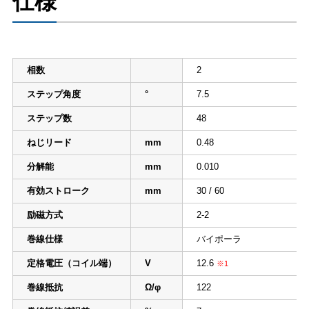
仕様
相数
2
ステップ角度
°
7.5
ステップ数
48
ねじリード
mm
0.48
分解能
mm
0.010
有効ストローク
mm
30 / 60
励磁方式
2-2
巻線仕様
バイポーラ
定格電圧（コイル端）
V
12.6
※1
巻線抵抗
Ω/φ
122