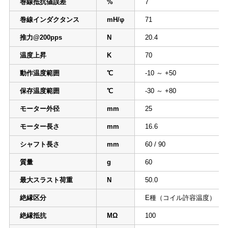
巻線抵抗値誤差
%
7
巻線インダクタンス
mH/φ
71
推力@200pps
N
20.4
温度上昇
K
70
動作温度範囲
℃
-10 ～ +50
保存温度範囲
℃
-30 ～ +80
モーター外径
mm
25
モーター長さ
mm
16.6
シャフト長さ
mm
60 / 90
質量
g
60
最大スラスト荷重
N
50.0
絶縁区分
E種（コイル許容温度）
絶縁抵抗
MΩ
100