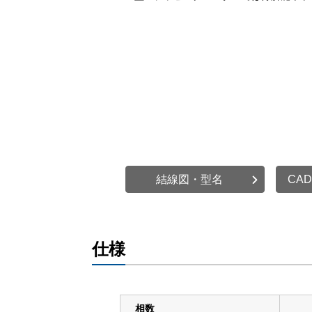
結線図・型名
CA
仕様
相数