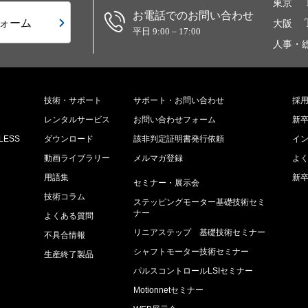
東京
お電話でのお問い合わせ
ォーム
大阪
平日 9:00 – 17:00
人事・
技術・サポート
サポート・お問い合わせ
採
レンタルサービス
お問い合わせフォーム
新
ESS
ダウンロード
該非判定証明書発行依頼
イ
動画ライブラリー
メルマガ登録
よ
用語集
新
セミナー・展示会
技術コラム
ステッピングモーター基礎技術セミ
ナー
よくある質問
リニアステップ 基礎技術セミナー
不具合情報
シャフトモーター技術セミナー
生産終了製品
パルスコントロールLSIセミナー
較
Motionnetセミナー
集