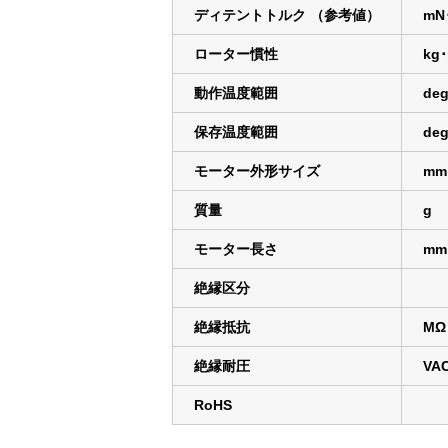
ディテントトルク （参考値）
mN
ローター慣性
kg
動作温度範囲
deg
保存温度範囲
deg
モーター外形サイズ
mm
質量
g
モーター長さ
mm
絶縁区分
絶縁抵抗
MΩ
絶縁耐圧
VA
RoHS