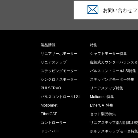
お問い合わせフ
製品情報
特集
リニアサーボモーター
シャフトモーター特集
リニアステップ
磁気式カウンターバランス gL
ステッピングモーター
パルスコントロールLSI特集
シンクロナスモーター
ステッピングモーター特集
PULSERVO
リニアステップ特集
パルスコントロールLSI
Motionnet特集
Motionnet
EtherCAT特集
EtherCAT
セット製品特集
コントローラー
リニアステップ部品削減比
ドライバー
ポルテスキャップモータ特