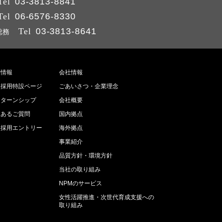
Tel
03-3813-8841
Tel
06-6576-8330
Tel
03-3813-8641
総務
用情報
会社情報
卒採用特設ページ
ごあいさつ・企業理念
ンターンシップ
会社概要
くあるご質問
国内拠点
卒採用エントリー
海外拠点
事業紹介
品質方針・環境方針
当社の取り組み
NPMのサービス
女性活躍推進・次世代育成支援への
取り組み