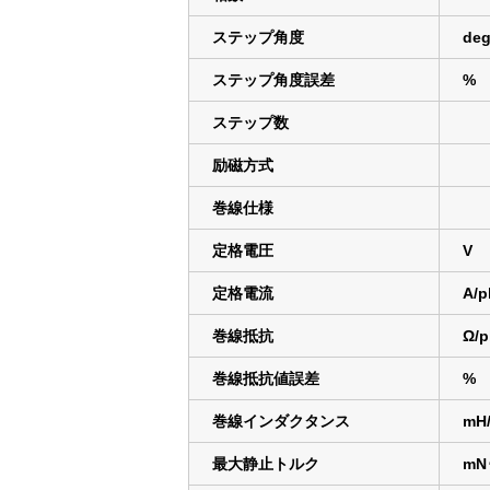
ステップ角度
deg
ステップ角度誤差
%
ステップ数
励磁方式
巻線仕様
定格電圧
V
定格電流
A/p
巻線抵抗
Ω/p
巻線抵抗値誤差
%
巻線インダクタンス
mH
最大静止トルク
mN