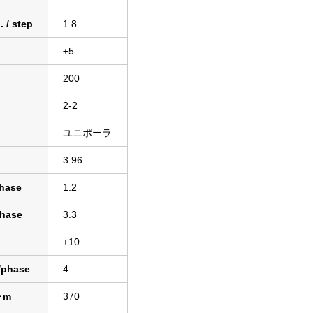
. / step
1.8
±5
200
2-2
ユニポーラ
3.96
hase
1.2
hase
3.3
±10
/phase
4
･m
370