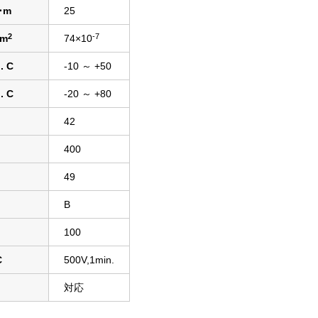
･m
25
2
-7
･m
74×10
. C
-10 ～ +50
. C
-20 ～ +80
42
400
49
B
100
C
500V,1min.
対応