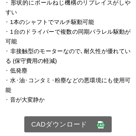
･ 形状的にボールねじ機構のリプレイスがしや
すい
･ 1本のシャフトでマルチ駆動可能
･ 1台のドライバーで複数の同期パラレル駆動が
可能
･ 非接触型のモーターなので､耐久性が優れてい
る (保守費用の軽減)
･ 低発塵
･ 水･油･コンタミ･粉塵などの悪環境にも使用可
能
･ 音が大変静か
CADダウンロード