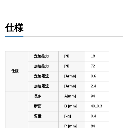
仕様
定格推力
[N]
18
加速推力
[N]
72
仕様
定格電流
[Arms]
0.6
加速電流
[Arms]
2.4
長さ
A[mm]
94
断面
B [mm]
40±0.3
質量
[kg]
0.4
P [mm]
84