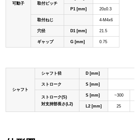
可動子
取付ピッチ
P1 [mm]
20±0.3
取付ねじ
4-M4x6
穴径
D1 [mm]
21.5
ギャップ
G [mm]
0.75
シャフト径
D [mm]
2
ストローク
S [mm]
シャフト
S [mm]
~300
3
ストローク(S)
対支持部長さ(L2)
L2 [mm]
25