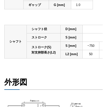
ギャップ
G [mm]
1.0
シャフト径
D [mm]
ストローク
S [mm]
シャフト
S [mm]
~750
7
ストローク(S)
対支持部長さ(L2)
L2 [mm]
50
外形図