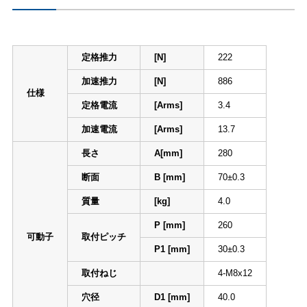
定格推力
[N]
222
加速推力
[N]
886
仕様
定格電流
[Arms]
3.4
加速電流
[Arms]
13.7
長さ
A[mm]
280
断面
B [mm]
70±0.3
質量
[kg]
4.0
P [mm]
260
可動子
取付ピッチ
P1 [mm]
30±0.3
取付ねじ
4-M8x12
穴径
D1 [mm]
40.0