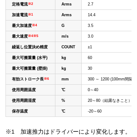
定格電流
※2
Arms
2.7
加速電流
※1
Arms
14.4
最大加速度
※4
G
3.5
最大速度
※4※5
m/s
3.0
繰返し位置決め精度
COUNT
±1
最大可搬重量 (水平)
kg
60
最大可搬重量 (壁掛)
kg
30
有効ストローク長
※6
mm
300 ～ 1200 (100mm間隔)
使用周囲温度
℃
0～40
使用周囲湿度
%
20～80（結露なきこと）
保存温度
℃
-20～60
※1 加速推力はドライバーにより変化します。