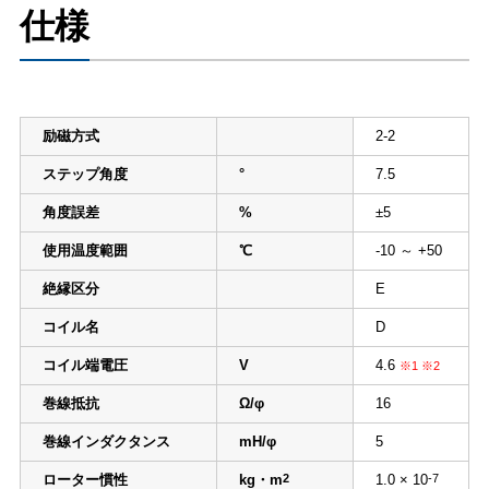
仕様
励磁方式
2-2
ステップ角度
°
7.5
角度誤差
%
±5
使用温度範囲
℃
-10 ～ +50
絶縁区分
E
コイル名
D
コイル端電圧
V
4.6
※1 ※2
巻線抵抗
Ω/φ
16
巻線インダクタンス
mH/φ
5
ローター慣性
kg・m
2
1.0 × 10
-7