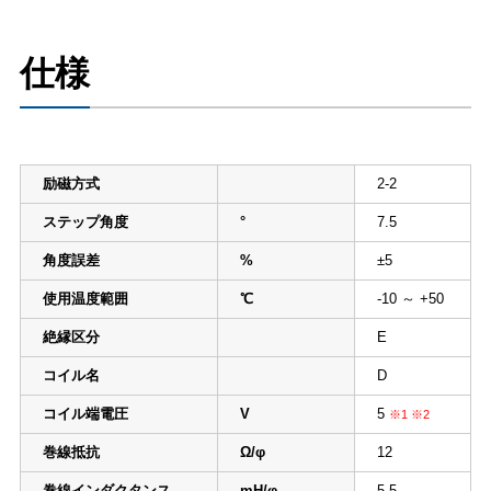
仕様
励磁方式
2-2
ステップ角度
°
7.5
角度誤差
%
±5
使用温度範囲
℃
-10 ～ +50
絶縁区分
E
コイル名
D
コイル端電圧
V
5
※1 ※2
巻線抵抗
Ω/φ
12
巻線インダクタンス
mH/φ
5.5