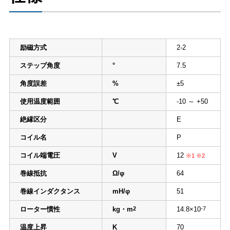
励磁方式
2-2
ステップ角度
°
7.5
角度誤差
%
±5
使用温度範囲
℃
-10 ～ +50
絶縁区分
E
コイル名
P
コイル端電圧
V
12
※1 ※2
巻線抵抗
Ω/φ
64
巻線インダクタンス
mH/φ
51
ローター慣性
kg・m
2
14.8×10
-7
温度上昇
K
70