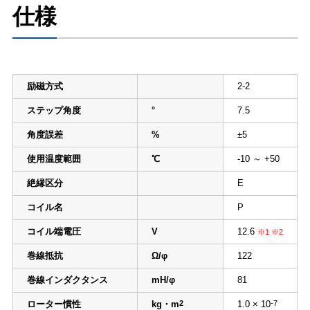
仕様
励磁方式
2-2
ステップ角度
°
7.5
角度誤差
%
±5
使用温度範囲
℃
-10 ～ +50
絶縁区分
E
コイル名
P
コイル端電圧
V
12.6
※1 ※2
巻線抵抗
Ω/φ
122
巻線インダクタンス
mH/φ
81
ローター慣性
kg・m
2
1.0 × 10
-7